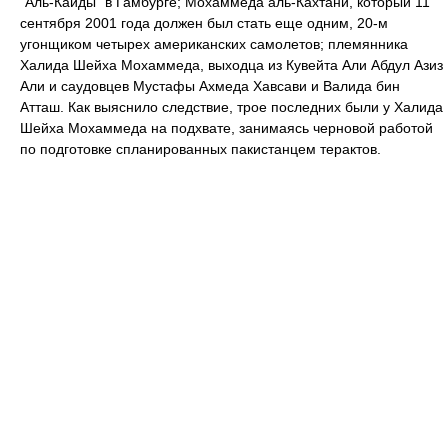
"Аль-Каиды" в Гамбурге; Мохаммеда аль-Кахтани, который 11
сентября 2001 года должен был стать еще одним, 20-м
угонщиком четырех американских самолетов; племянника
Халида Шейха Мохаммеда, выходца из Кувейта Али Абдул Азиз
Али и саудовцев Мустафы Ахмеда Хавсави и Валида бин
Атташ. Как выяснило следствие, трое последних были у Халида
Шейха Мохаммеда на подхвате, занимаясь черновой работой
по подготовке спланированных пакистанцем терактов.